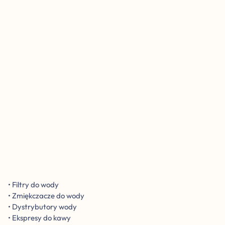
W
s
z
y
s
t
k
o
d
l
a
w
o
d
y
o
s
t
w
o
r
z
o
n
e
z
m
y
ś
l
ą
T
w
o
i
c
h
p
r
o
j
e
k
t
a
c
h
• Filtry do wody
• Zmiękczacze do wody
• Dystrybutory wody
• Ekspresy do kawy