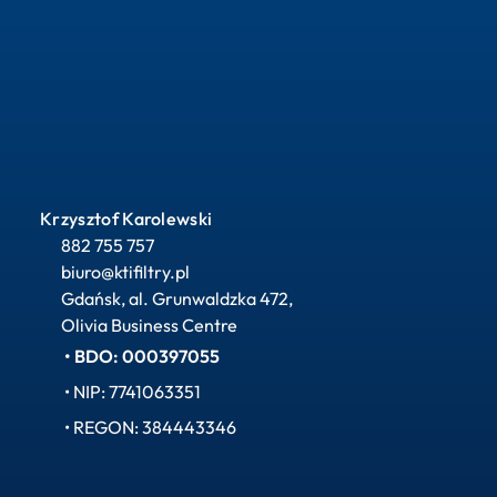
Krzysztof Karolewski
882 755 757
biuro@ktifiltry.pl
Gdańsk, al. Grunwaldzka 472, 
Olivia Business Centre
• BDO: 000397055
• NIP: 7741063351
• REGON: 384443346