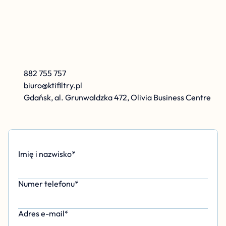
K
r
z
y
s
z
t
o
f
K
a
r
o
l
e
w
s
k
i
882 755 757
biuro@ktifiltry.pl
Gdańsk, al. Grunwaldzka 472, Olivia Business Centre
Imię i nazwisko*
Numer telefonu*
Adres e-mail*