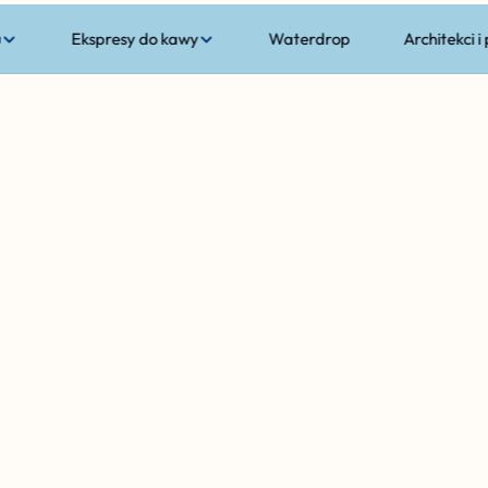
u
Ekspresy do kawy
Waterdrop
Architekci i