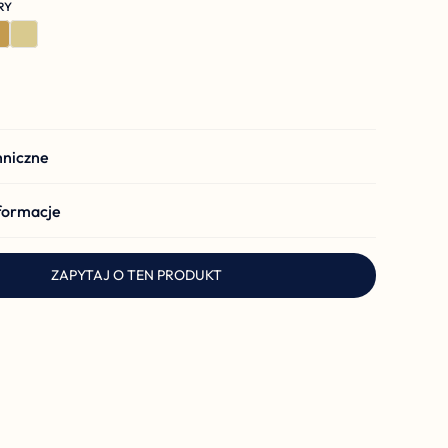
RY
hniczne
formacje
ZAPYTAJ O TEN PRODUKT