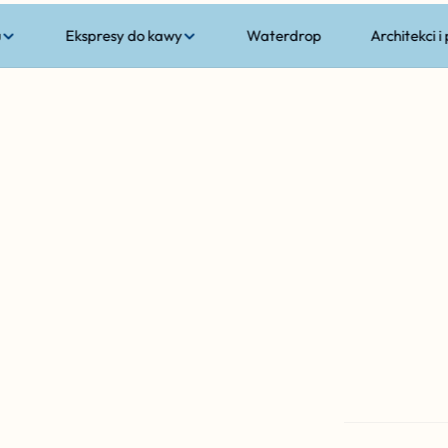
u
Ekspresy do kawy
Waterdrop
Architekci i