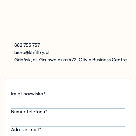
K
r
z
y
s
z
t
o
f
K
a
r
o
l
e
w
s
k
i
882 755 757
biuro@ktifiltry.pl
Gdańsk, al. Grunwaldzka 472, Olivia Business Centre
Imię i nazwisko*
Numer telefonu*
Adres e-mail*