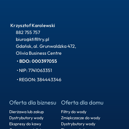
Krzysztof Karolewski
882 755 757
biuro@ktifiltry.pl
Gdańsk, al. Grunwaldzka 472, 
Olivia Business Centre
• BDO: 000397055
• NIP: 7741063351
• REGON: 384443346
Oferta dla biznesu
Oferta dla domu
Dierżawa lub zakup
Filtry do wody
Dystrybutory wody
Zmiękczacze do wody
Ekspresy do kawy
Dystrybutory wody