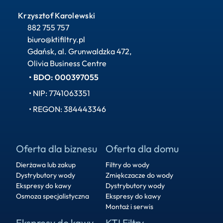
Krzysztof Karolewski
882 755 757
biuro@ktifiltry.pl
Gdańsk, al. Grunwaldzka 472, 
Olivia Business Centre
• BDO: 000397055
• NIP: 7741063351
• REGON: 384443346
Oferta dla biznesu
Oferta dla domu
Dierżawa lub zakup
Filtry do wody
Dystrybutory wody
Zmiękczacze do wody
Ekspresy do kawy
Dystrybutory wody
Osmoza specjalistyczna
Ekspresy do kawy
Montaż i serwis
Ekspresy do kawy
KTI Filtry