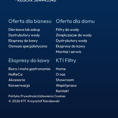
• REGON: 384443346
Oferta dla biznesu
Oferta dla domu
Dierżawa lub zakup
Filtry do wody
Dystrybutory wody
Zmiękczacze do wody
Ekspresy do kawy
Dystrybutory wody
Osmoza specjalistyczna
Ekspresy do kawy
Montaż i serwis
Ekspresy do kawy
KTI Filtry
Biuro i mała gastronomia
Home
HoReCa
O nas
Akcesoria
Showroom
Konserwacja
Współpraca
Kontakt
Polityka Prywatności
Ustawienia Cookies
© 2026 KTI  Krzysztof Karolewski