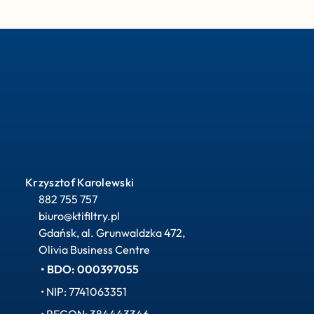
Krzysztof Karolewski
882 755 757
biuro@ktifiltry.pl
Gdańsk, al. Grunwaldzka 472, 
Olivia Business Centre
• BDO: 000397055
• NIP: 7741063351