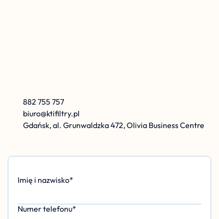
K
r
z
y
s
z
t
o
f
K
a
r
o
l
e
w
s
k
i
882 755 757
biuro@ktifiltry.pl
Gdańsk, al. Grunwaldzka 472, Olivia Business Centre
Imię i nazwisko*
Numer telefonu*