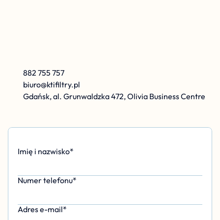
K
r
z
y
s
z
t
o
f
K
a
r
o
l
e
w
s
k
i
882 755 757
biuro@ktifiltry.pl
Gdańsk, al. Grunwaldzka 472, Olivia Business Centre
Imię i nazwisko*
Numer telefonu*
Adres e-mail*