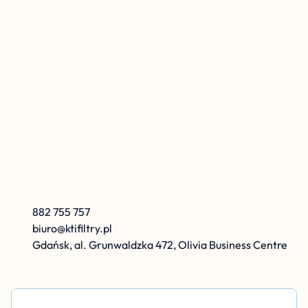
K
r
z
y
s
z
t
o
f
K
a
r
o
l
e
w
s
k
i
882 755 757
biuro@ktifiltry.pl
Gdańsk, al. Grunwaldzka 472, Olivia Business Centre