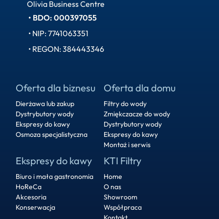
Olivia Business Centre
• BDO: 000397055
• NIP: 7741063351
• REGON: 384443346
Oferta dla biznesu
Oferta dla domu
Dierżawa lub zakup
Filtry do wody
Dystrybutory wody
Zmiękczacze do wody
Ekspresy do kawy
Dystrybutory wody
Osmoza specjalistyczna
Ekspresy do kawy
Montaż i serwis
Ekspresy do kawy
KTI Filtry
Biuro i mała gastronomia
Home
HoReCa
O nas
Akcesoria
Showroom
Konserwacja
Współpraca
Kontakt