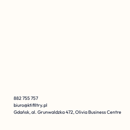
K
r
z
y
s
z
t
o
f
K
a
r
o
l
e
w
s
k
i
882 755 757
biuro@ktifiltry.pl
Gdańsk, al. Grunwaldzka 472, Olivia Business Centre