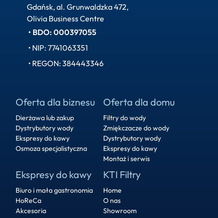
Gdańsk, al. Grunwaldzka 472, 
Olivia Business Centre
• BDO: 000397055
• NIP: 7741063351
• REGON: 384443346
Oferta dla biznesu
Oferta dla domu
Dierżawa lub zakup
Filtry do wody
Dystrybutory wody
Zmiękczacze do wody
Ekspresy do kawy
Dystrybutory wody
Osmoza specjalistyczna
Ekspresy do kawy
Montaż i serwis
Ekspresy do kawy
KTI Filtry
Biuro i mała gastronomia
Home
HoReCa
O nas
Akcesoria
Showroom