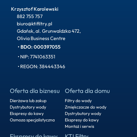
Krzysztof Karolewski
882 755 757
biuro@ktifiltry.pl
Gdańsk, al. Grunwaldzka 472, 
Olivia Business Centre
• BDO: 000397055
• NIP: 7741063351
• REGON: 384443346
Oferta dla biznesu
Oferta dla domu
Dierżawa lub zakup
Filtry do wody
Dystrybutory wody
Zmiękczacze do wody
Ekspresy do kawy
Dystrybutory wody
Osmoza specjalistyczna
Ekspresy do kawy
Montaż i serwis
Ekspresy do kawy
KTI Filtry