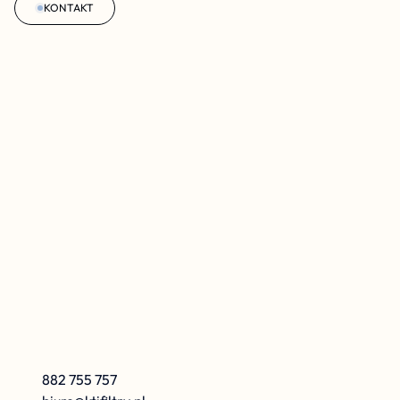
KONTAKT
K
r
z
y
s
z
t
o
f
K
a
r
o
l
e
w
s
k
i
882 755 757